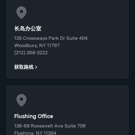
长岛办公室
135 Crossways Park Dr Suite 404
Woodbury, NY 11797
(212) 268-3222
获取路线
Flushing Office
136-68 Roosevelt Ave Suite 709
Flushing, NY 11354