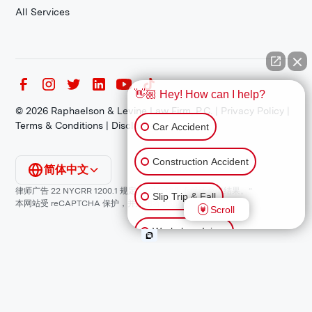
All Services
👋🏼 Hey! How can I help?
©
2026
Raphaelson & Levine Law Firm, P.C. |
Privacy Policy
|
Terms & Conditions
|
Disclaimer
Car Accident
Construction Accident
简体中文
律师广告 22 NYCRR 1200.1 规定：“过往结果不保证类似结果。”
Slip Trip & Fall
本网站受 reCAPTCHA 保护，并适用谷歌
隐私政策
和
服务条款
。
Scroll
Workplace Injury
Animal Bite
Other Injuries