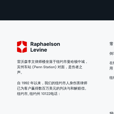
常
倒
雷沃森李文律师楼坐落于纽约市曼哈顿中城，
在
宾州车站 (Penn Station) 对面，是伤者之
用
声。
纽
自 1992 年以来，我们的纽约市人身伤害律师
已为客户赢得数百万美元的判决与和解赔偿。
纽约市, 纽约州 10122
电话：
我