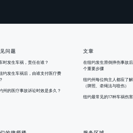
见问题
文章
车时发生车祸，责任在谁？
在纽约发生滑倒摔伤事故后
个重要步骤
纽约发生车祸后，由谁支付医疗费
？
纽约州每位狗主人都应了解
（牌照、牵绳法与咬伤）
约州的医疗事故诉讼时效是多久？
纽约最常见的17种车祸伤
们的律师楼
服务区域