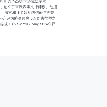
从纽约市纽约州的本杰明·卡多佐法学院
Law) 毕业后，创立了雷沃森李文律师楼。他拥
行、法官和顶尖领袖的信赖与声誉，
ers) 评为跻身顶尖 5% 伤害律师之
》(New York Magazine) 评