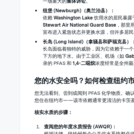
一场重大的
集体诉讼
。
纽堡 (Newburgh)（奥兰治县）：
依赖
Washington Lake
饮用水的居民暴露
Stewart Air National Guard Base
，那里用
宣布进入紧急状态并更换水源，但许多居民
长岛 (Long Island)（拿骚县和萨福克县）
长岛面临着独特的威胁，因为它依赖于一个
下方的地下水。由于工业区、机场（如
Gab
录的 PFAS 和
1,4-二噁烷
浓度经常是全州最
您的水安全吗？如何检查纽约
您无法看到、尝到或闻到 PFAS 化学物质。
您住在纽约市——该市依赖通常更清洁的卡茨
核实水质的步骤：
查阅您的年度水质报告 (AWQR)：
根据法律，纽约州每个公共供水系统都必须在