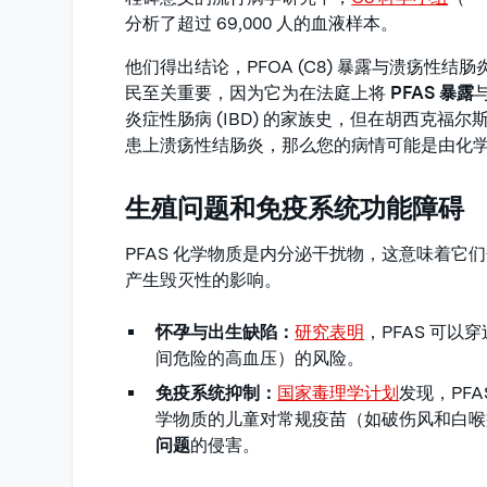
分析了超过 69,000 人的血液样本。
他们得出结论，PFOA (C8) 暴露与溃疡性结
民至关重要，因为它为在法庭上将
PFAS 暴露
炎症性肠病 (IBD) 的家族史，但在胡西克福尔斯 (Ho
患上溃疡性结肠炎，那么您的病情可能是由化
生殖问题和免疫系统功能障碍
PFAS 化学物质是内分泌干扰物，这意味着
产生毁灭性的影响。
怀孕与出生缺陷：
研究表明
，PFAS 可
间危险的高血压）的风险。
免疫系统抑制：
国家毒理学计划
发现，PF
学物质的儿童对常规疫苗（如破伤风和白喉
问题
的侵害。