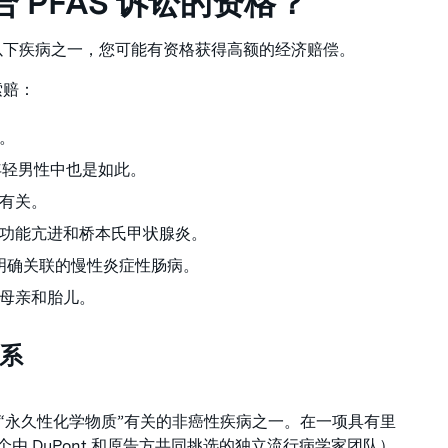
 PFAS 诉讼的资格？
以下疾病之一，您可能有资格获得高额的经济赔偿。
索赔：
。
在年轻男性中也是如此。
有关。
功能亢进和桥本氏甲状腺炎。
暴露有明确关联的慢性炎症性肠病。
母亲和胎儿。
联系
实与“永久性化学物质”有关的非癌性疾病之一。在一项具有里
个由 DuPont 和原告方共同挑选的独立流行病学家团队）