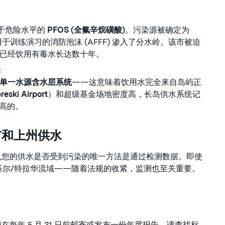
于危险水平的
PFOS (全氟辛烷磺酸)
。污染源被确定为
于训练演习的消防泡沫 (AFFF) 渗入了分水岭。该市被迫
已经饮用有毒水长达数十年。
：
单一水源含水层系统
——这意味着饮用水完全来自岛屿正
reski Airport
）和超级基金场地密度高，长岛供水系统记
高的。
市和上州供水
确认您的供水是否受到污染的唯一方法是通过检测数据。即使
基尔/特拉华流域——随着法规的收紧，监测也至关重要。
每年 5 月 31 日前邮寄或发布一份年度报告。请查找标