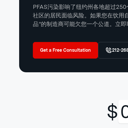
PFAS污染影响了纽约州各地超过2
社区的居民面临风险。如果您在饮用
品”的制造商可能欠您一个公道。立
Get a Free Consultation
212-26
$