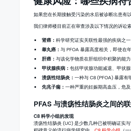
健康风险：哪些疾病符合
如果您在长期接触受污染的水后被诊断出患有
我们律师楼目前正在审查涉及以下情况的诉讼
肾癌：
科学研究证实关联性最强的疾病之一
睾丸癌：
与 PFOA 暴露高度相关，即使
肝癌：
与该化学物质在肝组织中积聚的能力
甲状腺疾病：
包括甲状腺功能减退、甲状腺
溃疡性结肠炎：
一种与 C8 (PFOA) 
先兆子痫：
一种严重的妊娠期高血压，危及
PFAS 与溃疡性结肠炎之间的
C8 科学小组的发现
溃疡性结肠炎 (UC) 是少数几种已被明确证
程碑意义的流行病学研究中，
C8 科学小组
（一