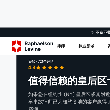
✨ 不赢不
律师
执业领域
Queens
谷歌
·
721条评论
4.8
值得信赖的皇后区
如果您在纽约州 (NY) 皇后区或其
车事故律师已为纽约各地的客户赢得
咨询。