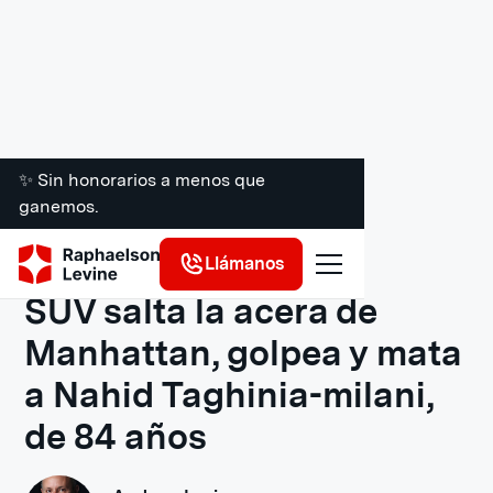
✨ Sin honorarios a menos que
ganemos.
Recursos legales
Llámanos
SUV salta la acera de
Manhattan, golpea y mata
a Nahid Taghinia-milani,
de 84 años