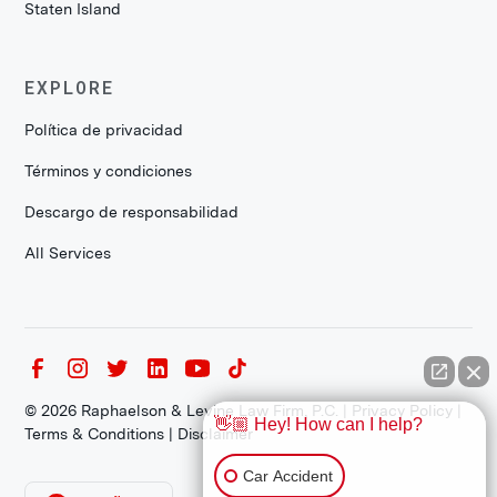
Staten Island
EXPLORE
Política de privacidad
Términos y condiciones
Descargo de responsabilidad
All Services
©
2026
Raphaelson & Levine Law Firm, P.C. |
Privacy Policy
|
👋🏼 Hey! How can I help?
Terms & Conditions
|
Disclaimer
Car Accident