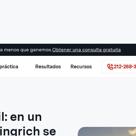
s a menos que ganemos.
Obtener una consulta gratuita
práctica
Resultados
Recursos
212-268-
l: en un
ingrich se