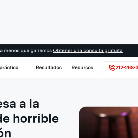
s a menos que ganemos.
Obtener una consulta gratuita
práctica
Resultados
Recursos
212-268-
sa a la
e horrible
ón