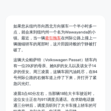
如果您从纽约市向西北方向驱车一个半小时多一
点，就会来到纽约州一个名为Wawayanda的小
镇。最近，当一辆
牵引拖车
在州际公路上撞上一
辆抛锚轿车的尾部时，这片田园诗般的宁静被打
破了。
这辆大众帕萨特（Volkswagen Passat）轿车内
有一位29岁的母亲、她9岁的女儿以及该女子14
岁的侄女。周三凌晨，这辆车因汽油耗尽，在84
号州际公路的右侧车道上停了下来，并打开了紧
急闪光灯。
凌晨3点40分左右，当那辆18轮大卡车驶近时，
这位女士正在与911调度员通话。在求助电话拨
通三分钟后，调度员听到了大卡车撞上轿车的可