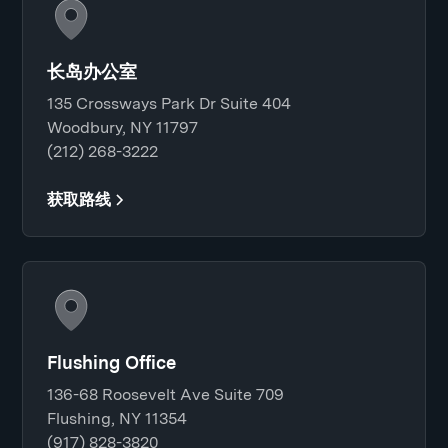
长岛办公室
135 Crossways Park Dr Suite 404
Woodbury, NY 11797
(212) 268-3222
获取路线
Flushing Office
136-68 Roosevelt Ave Suite 709
Flushing, NY 11354
(917) 828-3820