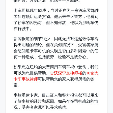
怕声音。片刻之后，电话里一片寂静。
卡车司机现年52岁，当时正在为一家汽车零部件
零售连锁店运送货物。他后来告诉警方，他看到
了轿车的闪光灯，但不知何故，他以为那辆车仍
在行驶中。
新闻报道的细节很少，因此无法对这起致命车祸
得出明确的结论。但在类似情况下，受害者家属
会想知道卡车司机的失误是否由多种因素中的任
何一种造成，包括疲劳、经验不足或分心。
如果您在纽约的大型商用车辆车祸中受伤，我们
可以为您提供帮助。
雷沃森李文律师楼
的
18轮大
卡车事故律师
可以帮助您的家人获得所需的答
案。
事故重建专家、目击证人和警方报告都可以用来
了解事故的经过和原因。如果存在司机疏忽的情
况，受害者家属可以寻求赔偿。