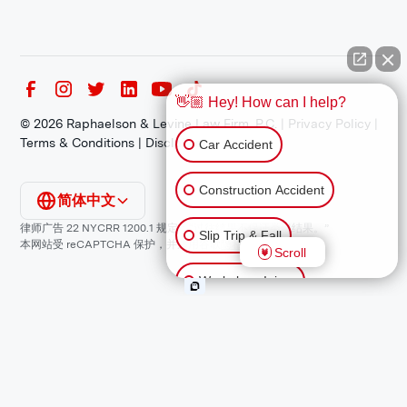
👋🏼 Hey! How can I help?
©
2026
Raphaelson & Levine Law Firm, P.C. |
Privacy Policy
|
Terms & Conditions
|
Disclaimer
Car Accident
Construction Accident
简体中文
律师广告 22 NYCRR 1200.1 规定：“过往结果不保证类似结果。”
Slip Trip & Fall
本网站受 reCAPTCHA 保护，并适用谷歌
隐私政策
和
服务条款
。
Scroll
Workplace Injury
Animal Bite
Other Injuries