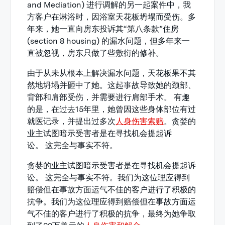
and Mediation) 进行调解的另一起案件中，我
方客户在淋浴时，因浴室天花板坍塌而受伤。多
年来，她一直向房东投诉其“第八条款”住房
(section 8 housing) 的漏水问题，但多年来一
直被忽视，房东只做了些敷衍的修补。
由于从未从根本上解决漏水问题，天花板果不其
然地坍塌并砸中了她。这起事故导致她的颈部、
背部和肩部受伤，并需要进行肩部手术。 有趣
的是，在过去15年里，她曾因这些身体部位有过
就医记录，并提出过多次
人身伤害索赔
。贪婪的
业主试图暗示受害者是在寻找机会提起诉
讼。 这完全与事实不符。
贪婪的业主试图暗示受害者是在寻找机会提起诉
讼。 这完全与事实不符。我们为这位理应得到
赔偿但在事故方面运气不佳的客户进行了积极的
抗争。我们为这位理应得到赔偿但在事故方面运
气不佳的客户进行了积极的抗争，最终为她争取