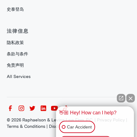
史泰登岛
法律信息
隐私政策
条款与条件
免责声明
All Services
👋🏼 Hey! How can I help?
©
2026
Raphaelson & Levine Law Firm, P.C. |
Privacy Policy
|
Terms & Conditions
|
Disclaimer
Car Accident