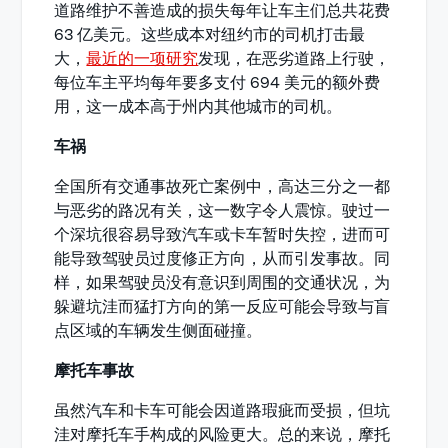
道路维护不善造成的损失每年让车主们总共花费
63 亿美元。这些成本对纽约市的司机打击最
大，
最近的一项研究
发现，在恶劣道路上行驶，
每位车主平均每年要多支付 694 美元的额外费
用，这一成本高于州内其他城市的司机。
车祸
全国所有交通事故死亡案例中，高达三分之一都
与恶劣的路况有关，这一数字令人震惊。驶过一
个深坑很容易导致汽车或卡车暂时失控，进而可
能导致驾驶员过度修正方向，从而引发事故。同
样，如果驾驶员没有意识到周围的交通状况，为
躲避坑洼而猛打方向的第一反应可能会导致与盲
点区域的车辆发生侧面碰撞。
摩托车事故
虽然汽车和卡车可能会因道路瑕疵而受损，但坑
洼对摩托车手构成的风险更大。总的来说，摩托