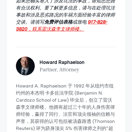
如果您确实卷入了涉及坑洼的事故，请知悉您拥
有合法权利。要了解更多信息，请与在处理坑洼
事故和涉及恶劣路况的车祸方面经验丰富的律师
交谈。请填写
免费评估表格
或致电
917-828-
3820
，联系雷沃森李文律师楼。
Howard Raphaelson
Partner, Attorney
Howard A. Raphaelson 于 1992 年从纽约市纽
约州的本杰明·卡多佐法学院 (Benjamin N.
Cardozo School of Law) 毕业后，创立了雷沃
森李文律师楼。他拥有超过三十年的人身伤害律
师经验，赢得了同行、法官和顶尖领袖的信赖与
声誉，其获得的认可包括被汤森路透 (Thomson
Reuters) 评为跻身顶尖 5% 伤害律师之列的“超