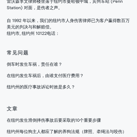
雷沃森李文律师楼坐落于纽约市曼哈顿中城，宾州车站 (Penn
Station) 对面，是伤者之声。
自 1992 年以来，我们的纽约市人身伤害律师已为客户赢得数百万
美元的判决与和解赔偿。
纽约市, 纽约州 10122
电话：
常见问题
倒车时发生车祸，责任在谁？
在纽约发生车祸后，由谁支付医疗费用？
纽约州的医疗事故诉讼时效是多久？
文章
在纽约发生滑倒摔伤事故后要采取的10个重要步骤
纽约州每位狗主人都应了解的养狗法规（牌照、牵绳法与咬伤）