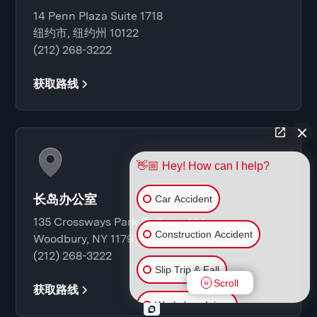
14 Penn Plaza Suite 1718
纽约市, 纽约州 10122
(212) 268-3222
获取路线
👋🏼 Hey! How can I help?
长岛办公室
Car Accident
135 Crossways Park Dr Suite 404
Construction Accident
Woodbury, NY 11797
(212) 268-3222
Slip Trip & Fall
Scroll
获取路线
Workplace Injury