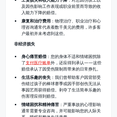
工资损失和收入能力下降
：对您因伤误工以
及因伤影响工作表现或职业前景而导致的收
入能力下降的赔偿。
康复和治疗费用
：物理治疗、职业治疗和心
理咨询通常代表着数千美元的费用，许多客
户最初并未考虑到这些。
非经济损失
身心痛苦赔偿
：您的身体不适和情绪困扰除
了
支付医疗账单
外，还应得到承认——这些
赔偿承认了因受伤限制而带来的日常挣扎。
生活乐趣的丧失
：我们曾帮助客户因背部受
伤错过孩子的棒球赛季或因手部创伤无法从
事园艺而获得赔偿。剥夺了生活简单乐趣的
伤害理应得到赔偿。
情绪困扰和精神痛苦
：严重事故的心理影响
通常需要专业咨询，并可能影响您的人际关