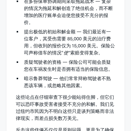
在多份保单协调期间采取拖延战术 — 复杂
的情况为拖延和解创造了绝佳机会，而不断
增加的医疗账单会迫使您接受不充分的报
价。
提出极低的初始和解金额 — 我们最近有一
位客户，其受伤需要 85,000 美元的治疗费
用，但收到的报价仅为 15,000 美元。保险公
司声称借车的情况“
使
”索赔变得复杂。
质疑驾驶者的资格 — 保险公司可能会质疑
您在车祸发生时是否拥有适当的保险信息。
暗示鲁莽驾驶 — 他们常常辩称驾驶者不熟
悉该车辆，或忽略其他因素。
这些论点在仔细审查下很少能站得住脚，但它们
可以恐吓事故受害者接受不充分的和解。我们见
过纽约市民因为不明白这些只是谈判策略而非法
律现实，而差点损失数万美元。
反击这些伎俩不仅仅是原则问题，更是为了确保