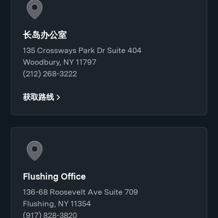
长岛办公室
135 Crossways Park Dr Suite 404
Woodbury, NY 11797
(212) 268-3222
获取路线
Flushing Office
136-68 Roosevelt Ave Suite 709
Flushing, NY 11354
(917) 828-3820