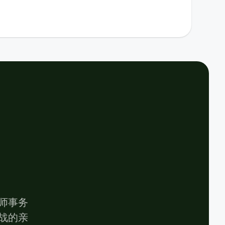
师事务
战的亲