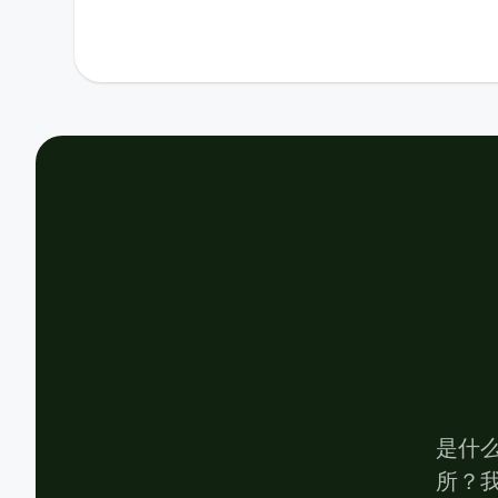
是什
所？