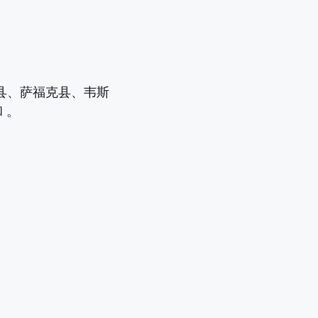
县、萨福克县、韦斯
和
。