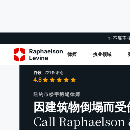
✨ 不赢不
律师
执业领域
建筑事故
谷歌
·
721条评论
4.8
纽约市楼宇坍塌律师
因建筑物倒塌而受
Call Raphaelson 