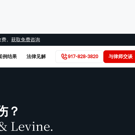
收费。
获取免费咨询
案例结果
法律见解
917-828-3820
与律师交谈
伤？
& Levine.