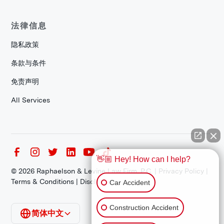
法律信息
隐私政策
条款与条件
免责声明
All Services
👋🏼 Hey! How can I help?
©
2026
Raphaelson & Levine Law Firm, P.C. |
Privacy Policy
|
Terms & Conditions
|
Disclaimer
Car Accident
Construction Accident
简体中文