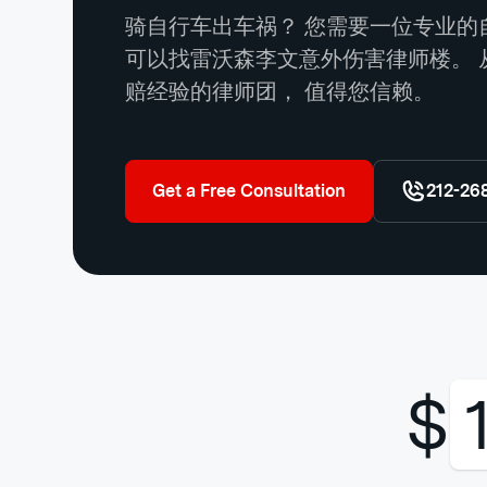
骑自行车出车祸？ 您需要一位专业的
可以找雷沃森李文意外伤害律师楼。 
赔经验的律师团， 值得您信赖。
Get a Free Consultation
212-26
$