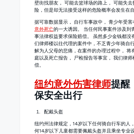
壁街找朋友， 可能去篮球场的路上， 可能失去
险，但是却无法接受这样的危险概率会发生在
据可靠数据显示， 自行车事故中， 青少年受
意外死亡
的一大诱因。 当任何民事案件涉及到
事法律权益要求保险赔偿。 虽然多少金钱都没
们律师楼以往代理的案件中，不乏青少年骑自行
解为人父母的悲痛，在案件的办理过程中， 将
庭以及死亡报告， 尸检报告等事宜， 我们律
偿。
纽约意外伤害律师
提醒
保安全出行
配戴头盔
纽约州法律规定，14岁以下任何骑自行车的人， 以及
何14岁以下儿童都需要佩戴头盔并且乘坐专业