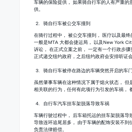
车辆的保险提供， 如果骑自行车的人有严重的
供。
骑自行车被公交车撞到
在骑行过程中， 被公交车撞到， 医疗以及最
一般是MTA 大都会捷运局， 以及New York C
诉讼， 在正式立案之前， 一定有一个行政步骤要完成
正式递交纽约政府，之后纽约政府会安排听证会
骑自行车被停在路边的车辆突然开启的车
虽然肇事车辆在这种情况下属于熄火状态， 但
相关联的行为，任何有此项行为引发的车祸， 
自行车汽车挂车架脱落导致车祸
车辆行驶过程中， 后车箱托运的挂车架脱落导
导致连环追尾居多， 由于车辆的配饰安装不到
负责法律赔偿。