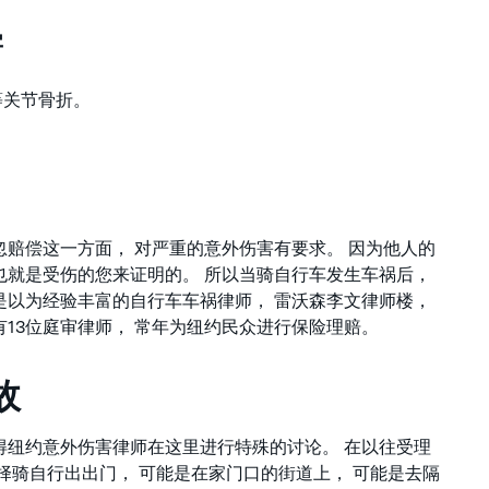
害
骨等关节骨折。
忽赔偿这一方面， 对严重的意外伤害有要求。 因为他人的
也就是受伤的您来证明的。 所以当骑自行车发生车祸后，
是以为经验丰富的自行车车祸律师， 雷沃森李文律师楼，
有13位庭审律师， 常年为纽约民众进行保险理赔。
故
得纽约意外伤害律师在这里进行特殊的讨论。 在以往受理
择骑自行出出门， 可能是在家门口的街道上， 可能是去隔