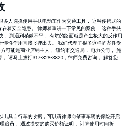
故
 很多人选择使用手扶电动车作为交通工具， 这种便携式的
存在着安全隐患。 律师着重讲一下常见的案例： 这种手扶
快， 到遇到稍微不平， 有坑的路面就是产生极大的反作用
由于惯性作用直接飞弹出去。 我们代理了很多这样的案件受
方可能是商业店铺主人， 纽约市交通局， 电力公司， 施
请马上拨打917-828-3820，律师免费咨询， 解答您
可以出具自行车的收据，可以请律师向肇事车辆的保险开启
损失部门安排理赔员， 通过提交的购买价额证明， 计算使用时间折