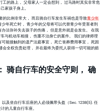
打工的路上， 父母家人一定会想到， 过马路时其实非常危
自己家孩子身上。
害者的比例非常大， 而且骑自行车发生车祸也是导致
青少年
青少年死亡时， 青少年的父母将可以代替青少年受害者刑
有办法弥补失去孩子的伤痛， 但是意外就是会发生。 在我
车与机动车相撞， 伤重不治身亡的案件。 我们的律师理
有可能接触到的遗产法庭事宜， 死亡丧葬费用事宜， 死因
师楼会全权负责处理， 并在最终为委托人获得一切可能的赔
： 骑自行车的安全守则， 确
坐自行车后座的人必须佩带头盔（Sec. 1238(5). 任
设计的儿童自行车座。