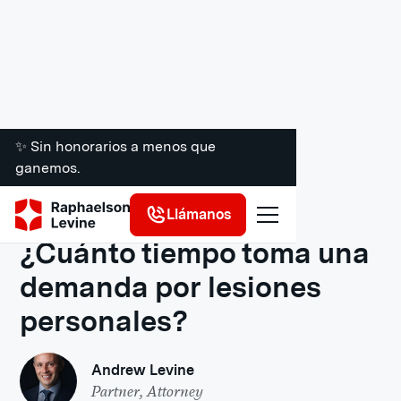
✨ Sin honorarios a menos que
ganemos.
Recursos legales
Llámanos
¿Cuánto tiempo toma una
demanda por lesiones
personales?
Andrew Levine
Partner, Attorney