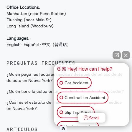
Office Locations:
Manhattan (near Penn Station)
Flushing (near Main St)
Long Island (Woodbury)
Languages:
English · Español · 中文（普通话）
PREGUNTAS FRECUENTES
👋🏼 Hey! How can I help?
¿Quién paga las facturas médicas después de un accidente
de auto en Nueva York?
Car Accident
¿Quién tiene la culpa en un accidente de auto al retroceder?
Construction Accident
¿Cuál es el estatuto de limitaciones por negligencia médica
en Nueva York?
Slip Trip & Fall
Scroll
Workplace Injury
ARTÍCULOS