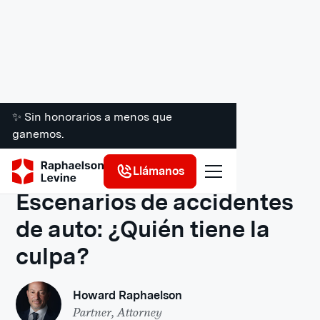
✨ Sin honorarios a menos que
ganemos.
Recursos legales
Llámanos
Escenarios de accidentes
de auto: ¿Quién tiene la
culpa?
Howard Raphaelson
Partner, Attorney