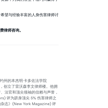
者希望与经验丰富的人身伤害律师讨
取免费律师咨询。
从纽约市纽约州的本杰明·卡多佐法学院
Law) 毕业后，创立了雷沃森李文律师楼。他拥
行、法官和顶尖领袖的信赖与声誉，
ers) 评为跻身顶尖 5% 伤害律师之
》(New York Magazine) 评