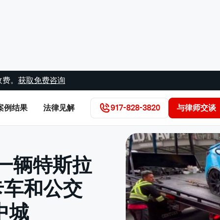
收费。
获取免费咨询
案例结果
法律见解
917-828-3820
与律师交谈
一辆特斯拉
S卡车和公交
中城