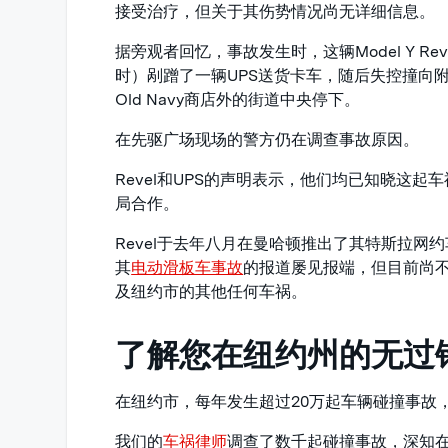
接受治疗，但关于其伤势情况尚无详细信息。
据旁观者回忆，事故发生时，这辆Model Y Re
时）剐蹭了一辆UPS送货卡车，随后失控撞向
Old Navy商店外的街道中央停下。
在先驱广场现场的警方仍在调查事故原因。
Revel和UPS的声明表示，他们均已知晓这起
局合作。
Revel于去年八月在曼哈顿推出了其特斯拉网
其
电动滑板车事故
的报道屡见报端，但目前尚不
及纽约市的其他任何车祸。
了解您在纽约州的无过
在纽约市，每年发生超过20万起车辆碰撞事故
我们的
车祸律师
调查了数千起碰撞事故，深知