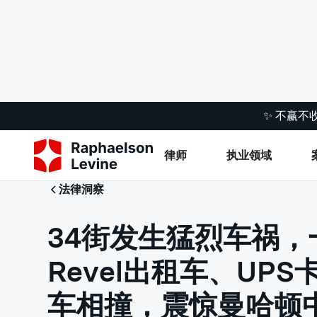
✨ 不赢不
律师
执业领域
法律洞察
34街发生猛烈车祸，
Revel出租车、UP
车相撞，震惊曼哈顿