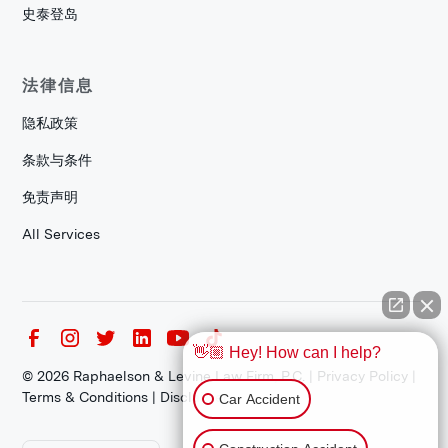
史泰登岛
法律信息
隐私政策
条款与条件
免责声明
All Services
👋🏼 Hey! How can I help?
©
2026
Raphaelson & Levine Law Firm, P.C. |
Privacy Policy
|
Terms & Conditions
|
Disclaimer
Car Accident