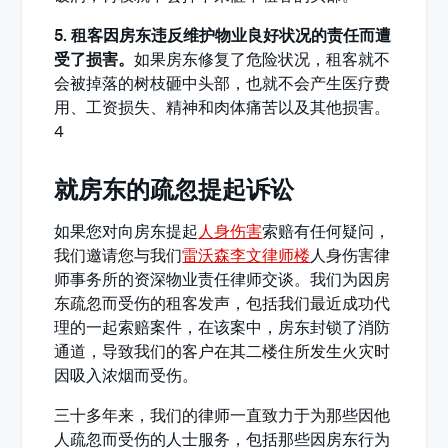
5. 租客因房东违反维护物业良好状况的责任而遭
受了损害。
如果房东修复了危险状况，租客就不
会被掉落的树枝砸中头部，也就不会产生医疗费
用、工资损失、精神和肉体痛苦以及其他损害。
4
就房东的疏忽提起诉讼
如果您对向房东提起
人身伤害
索赔有任何疑问，
我们邀请您与我们
雷沃森李文律师楼
人身伤害律
师事务所的资深物业责任律师交谈。我们为因房
东疏忽而受伤的租客发声，包括我们最近成功代
理的一起索赔案件，在该案中，房东封锁了消防
通道，导致我们的客户在其二楼住所发生火灾时
因吸入浓烟而受伤。
三十多年来，我们的律师一直致力于为那些因他
人疏忽而受伤的人士服务，包括那些因房东行为