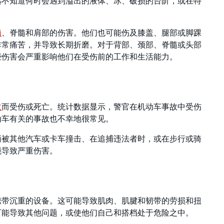
远不知道何时会遇到溢出的液体、冰、破损的台阶，或在特
脑
、脊髓和肩部的伤害。他们也可能伤及膝盖、腿部或脚踝
非常痛苦，并导致长期折磨。对于背部、颈部、脊髓或头部
些伤害会严重影响他们在受伤前的工作和生活能力。
故
而受伤或死亡。统计数据显示，警官在机动车事故中受伤
动车有关的事故也不幸地很常见。
辆被其他汽车或卡车撞击、在追捕违法者时，或在步行或骑
能导致严重伤害。
携带沉重的设备。这可能导致肌肉、肌腱和韧带的劳损和扭
可能导致其他问题，或使他们自己和搭档处于危险之中。