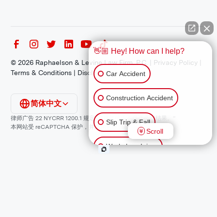
👋🏼 Hey! How can I help?
©
2026
Raphaelson & Levine Law Firm, P.C. |
Privacy Policy
|
Terms & Conditions
|
Disclaimer
Car Accident
Construction Accident
简体中文
律师广告 22 NYCRR 1200.1 规定：“过往结果不保证类似结果。”
Slip Trip & Fall
本网站受 reCAPTCHA 保护，并适用谷歌
隐私政策
和
服务条款
。
Scroll
Workplace Injury
Animal Bite
Other Injuries