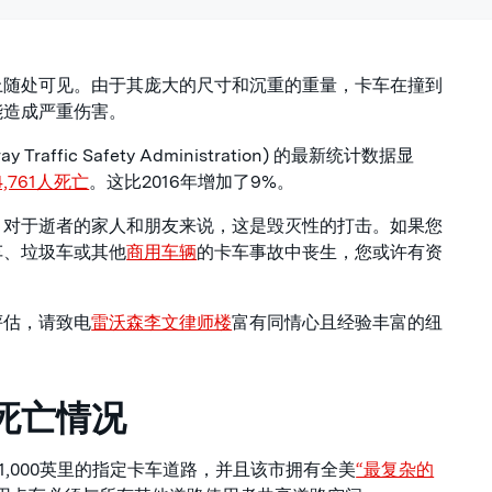
上随处可见。由于其庞大的尺寸和沉重的重量，卡车在撞到
能造成严重伤害。
raffic Safety Administration) 的最新统计数据显
4,761人死亡
。这比2016年增加了9%。
。对于逝者的家人和朋友来说，这是毁灭性的打击。如果您
车、垃圾车或其他
商用车辆
的卡车事故中丧生，您或许有资
评估，请致电
雷沃森李文律师楼
富有同情心且经验丰富的纽
死亡情况
有近1,000英里的指定卡车道路，并且该市拥有全美
“最复杂的